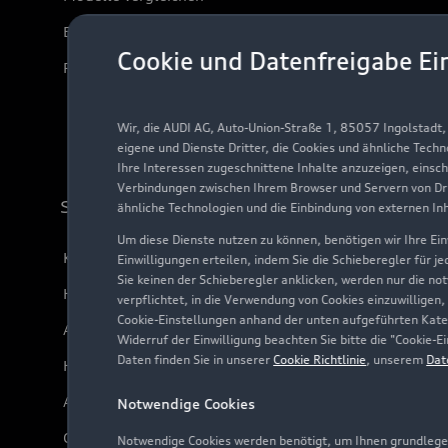
Elektromodelle
Cookie und Datenfreigabe Ei
Plug-in-Hybride
Wir, die AUDI AG, Auto-Union-Straße 1, 85057 Ingolstadt
eigene und Dienste Dritter, die Cookies und ähnliche Tech
Ihre Interessen zugeschnittene Inhalte anzuzeigen, einsc
Verbindungen zwischen Ihrem Browser und Servern von Dri
Support
ähnliche Technologien und die Einbindung von externen In
Um diese Dienste nutzen zu können, benötigen wir Ihre Einw
Kundenservice
Einwilligungen erteilen, indem Sie die Schieberegler für j
Sie keinen der Schieberegler anklicken, werden nur die no
Händlersuche
verpflichtet, in die Verwendung von Cookies einzuwilligen,
Cookie-Einstellungen anhand der unten aufgeführten Kateg
Audi Code
Widerruf der Einwilligung beachten Sie bitte die "Cookie
Daten finden Sie in unserer
Cookie Richtlinie
, unserem
Dat
Häufige Fragen (FAQ)
Audi Online Beratung
Notwendige Cookies
Online-Terminvereinbarung
Notwendige Cookies werden benötigt, um Ihnen grundlegen