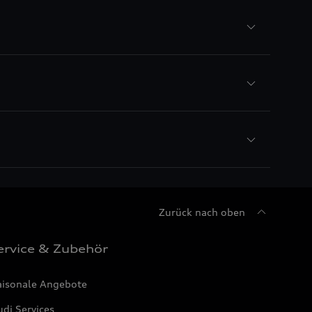
Zurück nach oben
ervice & Zubehör
aisonale Angebote
di Services