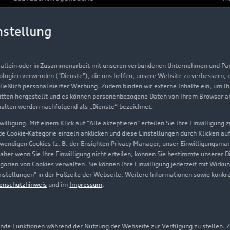
Gebrauchtwagen
G
nstellung
Finanzierung
Au
Aktionen & Angebote
m
, allein oder in Zusammenarbeit mit unseren verbundenen Unternehmen und Part
Geschäftskunden
nologien verwenden ("Dienste"), die uns helfen, unsere Website zu verbessern,
hließlich personalisierter Werbung. Zudem binden wir externe Inhalte ein, um I
tten hergestellt und es können personenbezogene Daten von Ihrem Browser an 
Über Audi
halten werden nachfolgend als „Dienste“ bezeichnet.
illigung. Mit einem Klick auf "Alle akzeptieren" erteilen Sie Ihre Einwilligung
Unternehmen
ede Cookie-Kategorie einzeln anklicken und diese Einstellungen durch Klicken au
twendigen Cookies (z. B. der Ensighten Privacy Manager, unser Einwilligungsma
Karriere
 aber wenn Sie Ihre Einwilligung nicht erteilen, können Sie bestimmte unserer 
orien von Cookies verwalten. Sie können Ihre Einwilligung jederzeit mit Wirku
Investor Relations
-Einstellungen" in der Fußzeile der Webseite. Weitere Informationen sowie ko
enschutzhinweis
und im
Impressum
.
Presse & Media Center
Datenschutz
Audi erleben
de Funktionen während der Nutzung der Webseite zur Verfügung zu stellen. Zu