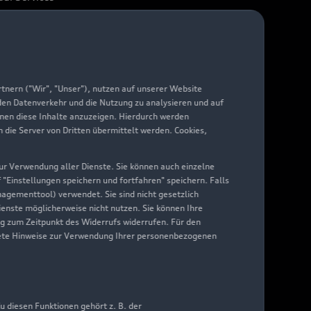
arantie
di digital services
yAudi
nern ("Wir", "Unser"), nutzen auf unserer Website
 den Datenverkehr und die Nutzung zu analysieren und auf
hnen diese Inhalte anzuzeigen. Hierdurch werden
die Server von Dritten übermittelt werden. Cookies,
 zur Verwendung aller Dienste. Sie können auch einzelne
f "Einstellungen speichern und fortfahren" speichern. Falls
nagementtool) verwendet. Sie sind nicht gesetzlich
Dienste möglicherweise nicht nutzen. Sie können Ihre
ng zum Zeitpunkt des Widerrufs widerrufen. Für den
nkrete Hinweise zur Verwendung Ihrer personenbezogenen
 diesen Funktionen gehört z. B. der