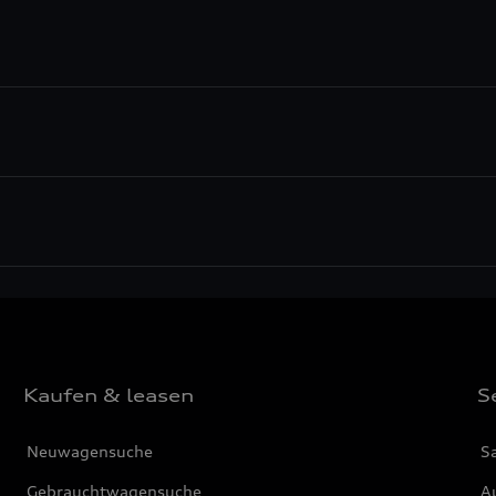
Kaufen & leasen
S
Neuwagensuche
S
Gebrauchtwagensuche
Au