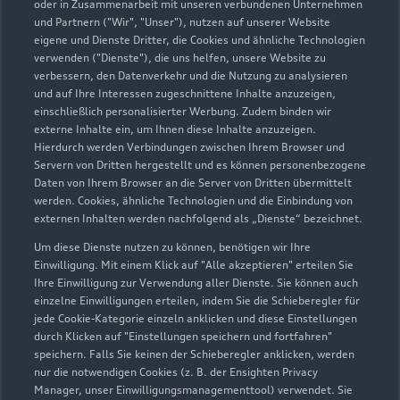
02043 37990
oder in Zusammenarbeit mit unseren verbundenen Unternehmen
und Partnern ("Wir", "Unser"), nutzen auf unserer Website
eigene und Dienste Dritter, die Cookies und ähnliche Technologien
autohaus.schmitz@autohaus-schmitz.de
verwenden ("Dienste"), die uns helfen, unsere Website zu
verbessern, den Datenverkehr und die Nutzung zu analysieren
Kontaktdaten herunterladen
und auf Ihre Interessen zugeschnittene Inhalte anzuzeigen,
einschließlich personalisierter Werbung. Zudem binden wir
externe Inhalte ein, um Ihnen diese Inhalte anzuzeigen.
Hierdurch werden Verbindungen zwischen Ihrem Browser und
Servern von Dritten hergestellt und es können personenbezogene
Öffnungszeiten
Daten von Ihrem Browser an die Server von Dritten übermittelt
werden. Cookies, ähnliche Technologien und die Einbindung von
externen Inhalten werden nachfolgend als „Dienste“ bezeichnet.
Verkauf
Um diese Dienste nutzen zu können, benötigen wir Ihre
Geschlossen
,
öffnet am
Montag 08:00
Einwilligung. Mit einem Klick auf "Alle akzeptieren" erteilen Sie
Ihre Einwilligung zur Verwendung aller Dienste. Sie können auch
einzelne Einwilligungen erteilen, indem Sie die Schieberegler für
Service
jede Cookie-Kategorie einzeln anklicken und diese Einstellungen
Geschlossen
,
öffnet am
Montag 08:00
durch Klicken auf "Einstellungen speichern und fortfahren"
speichern. Falls Sie keinen der Schieberegler anklicken, werden
nur die notwendigen Cookies (z. B. der Ensighten Privacy
Teile- & Zubehörverkauf
Manager, unser Einwilligungsmanagementtool) verwendet. Sie